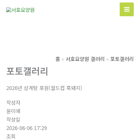
콘
텐
Mai
츠
Men
로
건
너
뛰
홈
서호요양원 갤러리
포토갤러리
기
포토갤러리
2026년 삼계탕 후원(월드컵 흑돼지)
작성자
윤미애
작성일
2026-06-06 17:29
조회