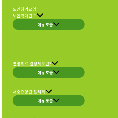
노인장기요양
노인학대란？
메뉴 토글
연명의료 결정제도란?
메뉴 토글
서호요양원 갤러리
메뉴 토글