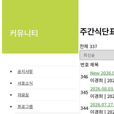
주간식단
커뮤니티
전체 337
번호
제목
공지사항
New
2026.
346
이경희
|
202
서호소식
2026.08.0
345
자료실
이경희
|
202
2026.07.2
프로그램
344
이경희
|
202