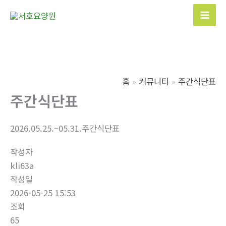
콘
텐
Mai
츠
Men
로
건
너
홈
커뮤니티
주간식단표
뛰
주간식단표
기
2026.05.25.~05.31.주간식단표
작성자
kli63a
작성일
2026-05-25 15:53
조회
65