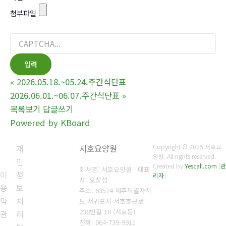
첨부파일
«
2026.05.18.~05.24.주간식단표
2026.06.01.~06.07.주간식단표
»
목록보기
답글쓰기
Powered by KBoard
개
서호요양원
Copyright © 2025 서호요
양원. All rights reserved.
인
Created by
Yescall.com
[
관
회사명: 서호요양원 대표
이
정
리자
]
자: 오창섭
용
보
주소: 63574 제주특별자치
약
처
도 서귀포시 서호호근로
238번길 10 (서호동)
관
리
전화: 064-739-9911