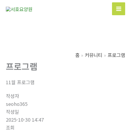
콘
텐
Mai
츠
Men
로
건
너
뛰
홈
커뮤니티
프로그램
기
프로그램
11월 프로그램
작성자
seoho365
작성일
2025-10-30 14:47
조회