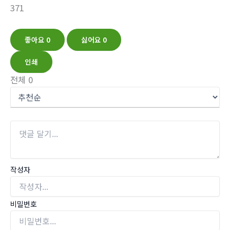
371
좋아요
0
싫어요
0
인쇄
전체
0
작성자
비밀번호