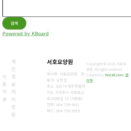
검색
Powered by KBoard
개
서호요양원
Copyright © 2025 서호요
인
양원. All rights reserved.
회사명: 서호요양원 대
Created by
Yescall.com
[
관
이
정
표자: 오창섭
리자
]
용
보
주소: 63574 제주특별자
약
처
치도 서귀포시 서호호근
관
리
로238번길 10 (서호동)
전화: 064-739-9911
방
팩스:
064-739-9919
침