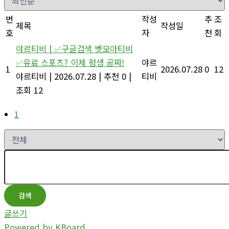
번
작성
추
조
제목
작성일
호
자
천
회
야르티비 | ✅구글검색 벳모아티비
✅유료 스포츠? 이제 평생 공짜!
야르
1
2026.07.28
0
12
야르티비
|
2026.07.28
|
추천 0
|
티비
조회 12
1
검색
글쓰기
Powered by KBoard